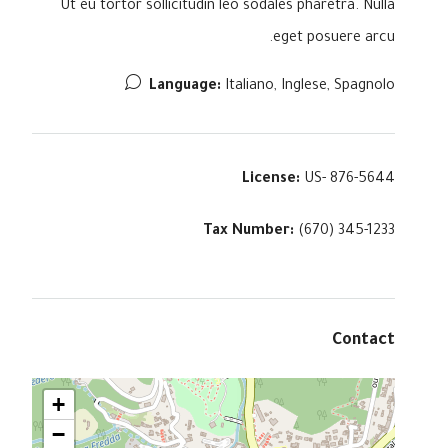
Ut eu tortor sollicitudin leo sodales pharetra. Nulla
eget posuere arcu.
Language:
Italiano, Inglese, Spagnolo
License:
US- 876-5644
Tax Number:
(670) 345-1233
Contact
+
−