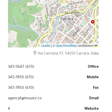
|
©
OpenStreetMap
contributors
Leaflet
Via Carriona 57, 54033 Carrara, Italia
(670) 345-5647
Office
(670) 345-7859
Mobile
(670) 345-7850
Fax
agency6@houzez.co
Email
#
Website