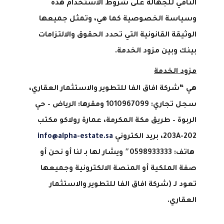
النافي للجهالة على شروط الاستخدام هذه
وسياسة الخصوصية كما هي، وتمثل جميعها
الوثيقة القانونية التي تحدد الحقوق والالتزامات
بينك وبين مزود الخدمة.
مزود الخدمة
هي
“
شركة افاق الفا للتطوير والاستثمار العقاري،
سجل تجاري: 1010967099 ومقرها: الرياض – حي
الربوة – طريق مكة المكرمة، عمارة رولاكو مكتب
202-203
A
، بريد الكتروني
info@alpha-estate.sa
هاتف
:
0598933333″ ويشار لها بـ لنا أو نحن أو
صفة الملكية أو المنصة الالكترونية وجميعها
تعود لـ
(
شركة افاق الفا للتطوير والاستثمار
العقاري
.